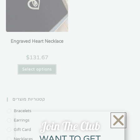
Engraved Heart Necklace
$
131.67
Select options
קטגוריות מוצרים
Bracelets
Earrings
Join The Club
Gift Card
WANT TO GET
Necklaces