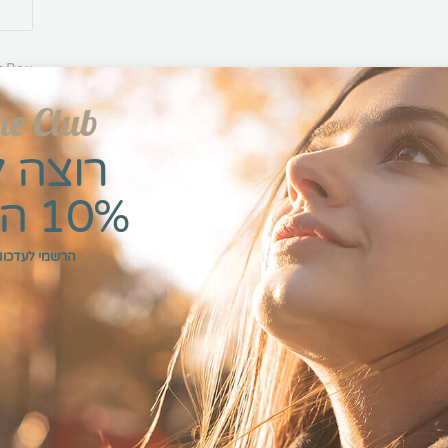
t Box
he Club
רוצה 
10% הנחה?
-
הרשמי לעדכוני
תיאור
מידע נוסף
חוות דעת (0)
שרשרת אינפיניטי עם 2 שמות בכסף היא תכשיט ייחודי ומרגש, המסמל אהבה וקשר 