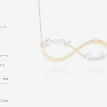
סוג 
ength
שם 1
שם 2