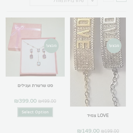
סידור ברירת מחדל
מבצע!
סט שרשרת ועגילים
₪
399.00
₪
499.00
Select Option
LOVE צמיד
₪
149.00
₪
19